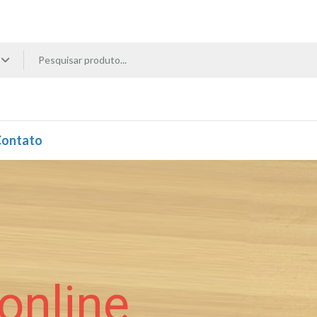
ontato
online