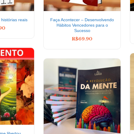
histórias reais
Faça Acontecer – Desenvolvendo
Hábitos Vencedores para o
.90
Sucesso
R$
69.90
me libertou