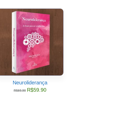
Neuroliderança
Objetivos 
Desenvolvim
R$
59.90
R$
69.90
Sustentável – O
R$
59.
R$
69.90