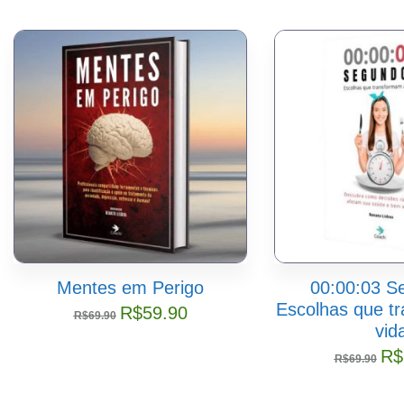
Mentes em Perigo
00:00:03 S
Escolhas que t
R$
59.90
R$
69.90
vid
R$
R$
69.90