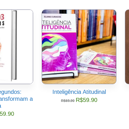
egundos:
Inteligência Atitudinal
ransformam a
R$
59.90
R$
69.90
a
59.90