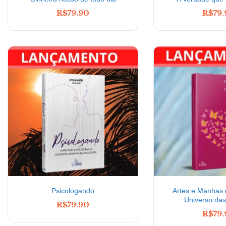
R$
79.90
R$
79
Psicologando
Artes e Manhas 
Universo das
R$
79.90
R$
79