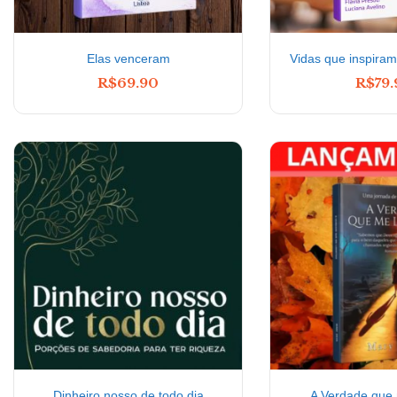
Elas venceram
Vidas que inspiram 
R$
69.90
R$
79
Dinheiro nosso de todo dia
A Verdade que 