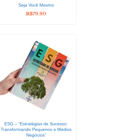
Seja Você Mesmo
Coragem
R$
79.90
R$
79.90
ESG – “Estratégias de Sucesso:
E(U)MOCIONA
Transformando Pequenos e Médios
R$
59
R$
69.90
Negócios”