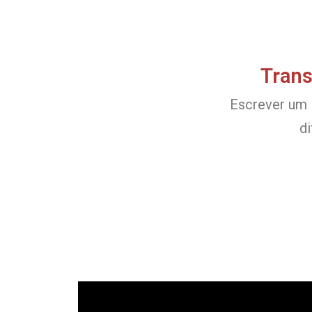
Trans
Escrever um l
d