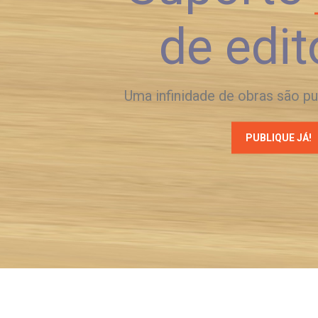
de edit
Uma infinidade de obras são p
PUBLIQUE JÁ!