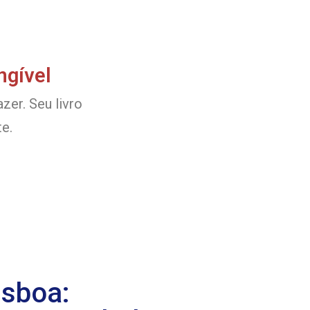
ngível
zer. Seu livro
e.
isboa: