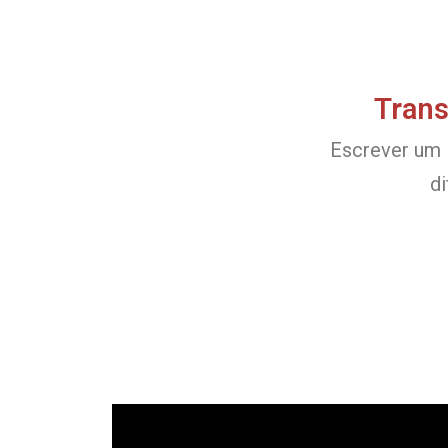
Trans
Escrever um l
d