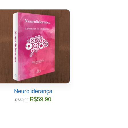
Neuroliderança
Objetivos 
Desenvolvim
R$
59.90
R$
69.90
Sustentável – O
R$
59.
R$
69.90