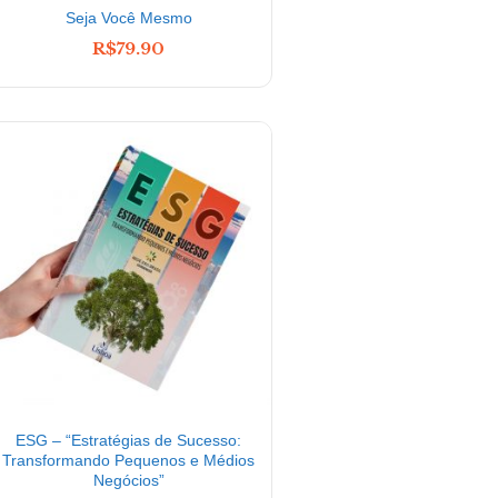
Seja Você Mesmo
Coragem
R$
79.90
R$
79.90
ESG – “Estratégias de Sucesso:
E(U)MOCIONA
Transformando Pequenos e Médios
R$
59
R$
69.90
Negócios”