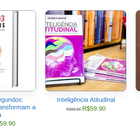
egundos:
Inteligência Atitudinal
ransformam a
R$
59.90
R$
69.90
a
59.90