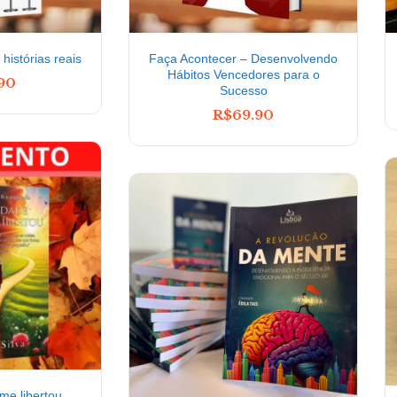
histórias reais
Faça Acontecer – Desenvolvendo
Hábitos Vencedores para o
.90
Sucesso
R$
69.90
me libertou