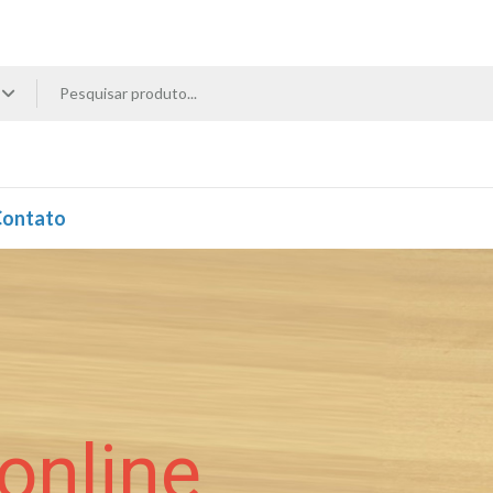
ontato
online