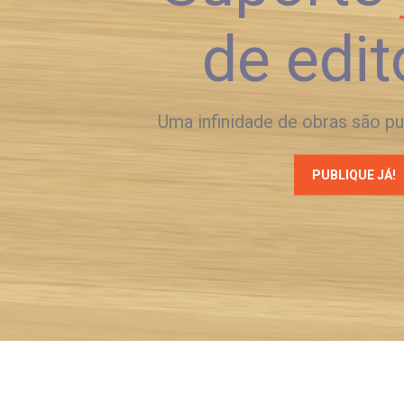
de edit
Uma infinidade de obras são p
PUBLIQUE JÁ!