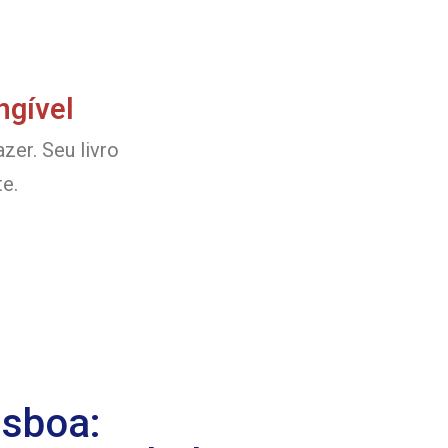
ngível
zer. Seu livro
e.
isboa: