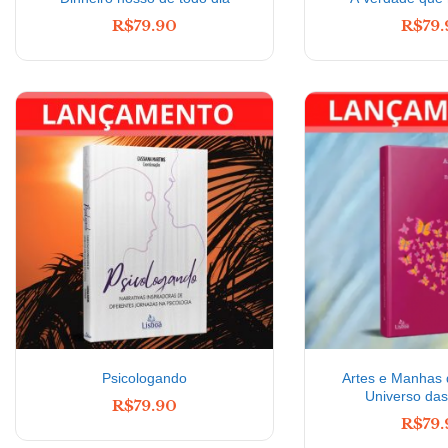
R$
79.90
R$
79
Psicologando
Artes e Manhas 
Universo das
R$
79.90
R$
79