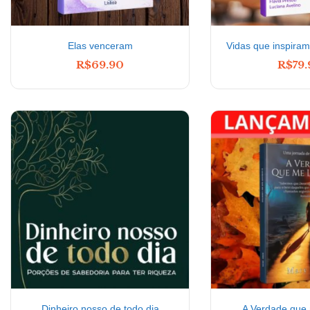
Elas venceram
Vidas que inspiram 
R$
69.90
R$
79
Dinheiro nosso de todo dia
A Verdade que 